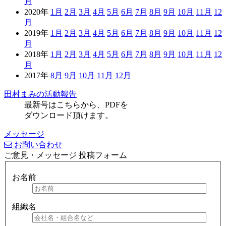
月
2020年
1月
2月
3月
4月
5月
6月
7月
8月
9月
10月
11月
12
月
2019年
1月
2月
3月
4月
5月
6月
7月
8月
9月
10月
11月
12
月
2018年
1月
2月
3月
4月
5月
6月
7月
8月
9月
10月
11月
12
月
2017年
8月
9月
10月
11月
12月
田村まみの活動報告
最新号はこちらから、PDFを
ダウンロード頂けます。
メッセージ
お問い合わせ
ご意見・メッセージ 投稿フォーム
お名前
組織名