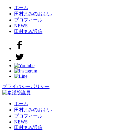
ホーム
田村まみのおもい
プロフィール
NEWS
田村まみ通信
プライバシーポリシー
ホーム
田村まみのおもい
プロフィール
NEWS
田村まみ通信