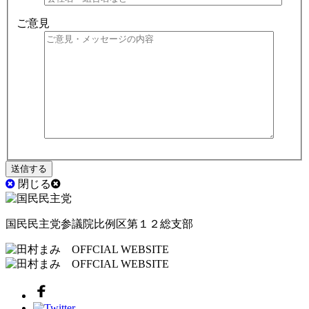
ご意見
閉じる
国民民主党参議院比例区第１２総支部