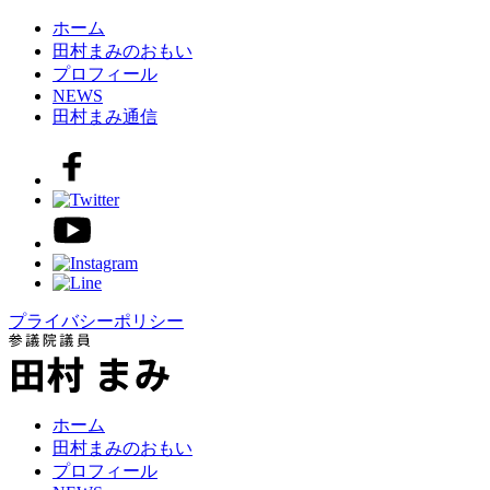
ホーム
田村まみのおもい
プロフィール
NEWS
田村まみ通信
プライバシーポリシー
ホーム
田村まみのおもい
プロフィール