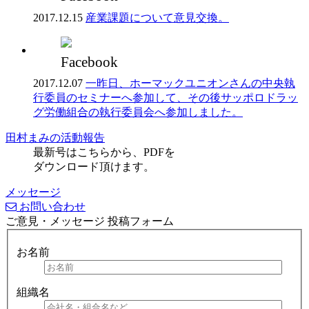
2017.12.15
産業課題について意見交換。
2017.12.07
一昨日、ホーマックユニオンさんの中央執
行委員のセミナーへ参加して、その後サッポロドラッ
グ労働組合の執行委員会へ参加しました。
田村まみの活動報告
最新号はこちらから、PDFを
ダウンロード頂けます。
メッセージ
お問い合わせ
ご意見・メッセージ 投稿フォーム
お名前
組織名