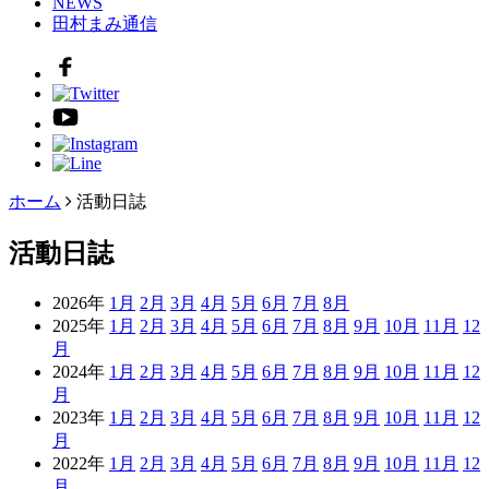
NEWS
田村まみ通信
ホーム
活動日誌
活動日誌
2026年
1月
2月
3月
4月
5月
6月
7月
8月
2025年
1月
2月
3月
4月
5月
6月
7月
8月
9月
10月
11月
12
月
2024年
1月
2月
3月
4月
5月
6月
7月
8月
9月
10月
11月
12
月
2023年
1月
2月
3月
4月
5月
6月
7月
8月
9月
10月
11月
12
月
2022年
1月
2月
3月
4月
5月
6月
7月
8月
9月
10月
11月
12
月