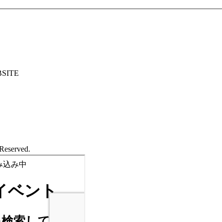
 Reserved.