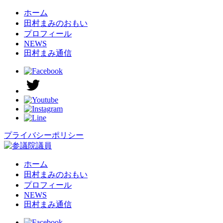
ホーム
田村まみのおもい
プロフィール
NEWS
田村まみ通信
プライバシーポリシー
ホーム
田村まみのおもい
プロフィール
NEWS
田村まみ通信