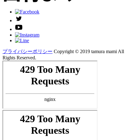
プライバシーポリシー
Copyright ©︎ 2019 tamura mami All
Rights Reserved.