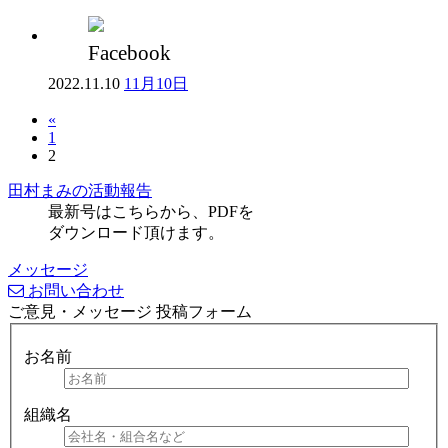
2022.11.10
11月10日
«
1
2
田村まみの活動報告
最新号はこちらから、PDFを
ダウンロード頂けます。
メッセージ
お問い合わせ
ご意見・メッセージ 投稿フォーム
お名前
組織名