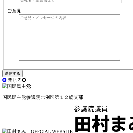
ご意見
閉じる
国民民主党参議院比例区第１２総支部