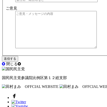
ご意見
閉じる
国民民主党参議院比例区第１２総支部