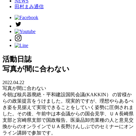
NEWS
田村まみ通信
活動日誌
写真が間に合わない
2022.04.22
写真が間に合わない
今朝ば核兵器廃絶・平和建設国民会議(KAKKIN） の皆様か
らの政策提言をうけました。現実的ですが、理想やらあるべ
き姿を見据えて実現できることをしていく姿勢に圧倒されま
した。その後、午前中は本会議からの国会見学、ＵＡ長崎県
支部と宮崎県支部で国政報告。医薬品卸売業種の人と意見交
換からのオンラインでＵＡ長野けんしぶでのセミナーにオン
ライン講師で参加です。